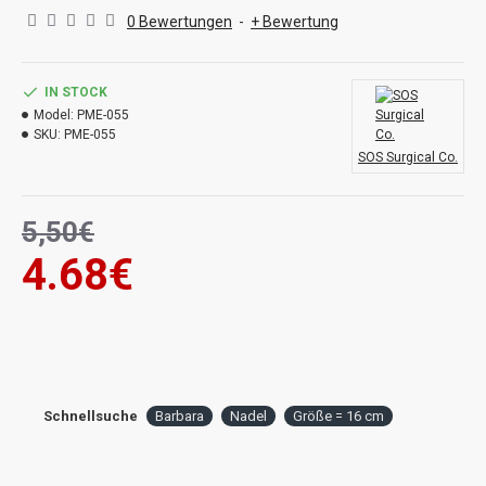
0 Bewertungen
-
+ Bewertung
IN STOCK
Model:
PME-055
SKU:
PME-055
SOS Surgical Co.
5,50€
4.68€
Schnellsuche
Barbara
Nadel
Größe = 16 cm