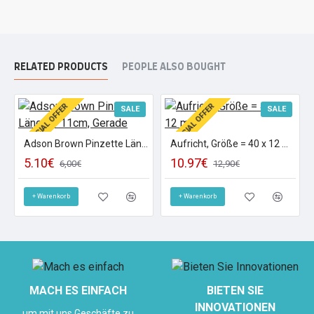
RELATED PRODUCTS
PEOPLE ALSO BOUGHT
SPECIAL OFFER
SPECIAL OFFER
SALE
SALE
Adson Brown Pinzette Länge = 11cm, Gerade
Aufricht, Größe = 40 x 12 mm
5.10€
10.97€
6,00€
12,90€
+ Warenkorb
+ Warenkorb
MACH ES EINFACH
BIETEN SIE
INNOVATIONEN
um mit uns Geschäfte zu