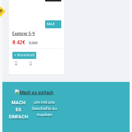
FER
SALE
Explorer 5-9
8.42€
9,90€
+ Warenkorb
MACH
um mit uns
Geschäfte zu
ES
machen
EINFACH