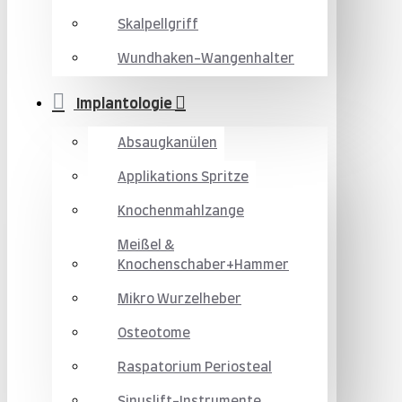
Skalpellgriff
Wundhaken-Wangenhalter
Implantologie
Absaugkanülen
Applikations Spritze
Knochenmahlzange
Meißel &
Knochenschaber+Hammer
Mikro Wurzelheber
Osteotome
Raspatorium Periosteal
Sinuslift-Instrumente