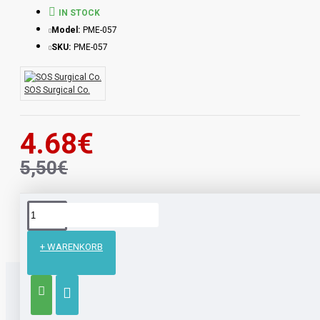
IN STOCK
Model:
PME-057
SKU:
PME-057
SOS Surgical Co.
4.68€
5,50€
Schnellsuche
Barbara
Nadel
Größe = 16 cm
+ WARENKORB
RELATED PRODUCTS
PEOPLE ALSO BOUGHT