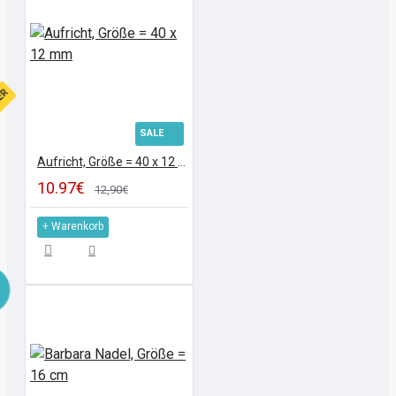
FER
SALE
Aufricht, Größe = 40 x 12 mm
10.97€
12,90€
+ Warenkorb