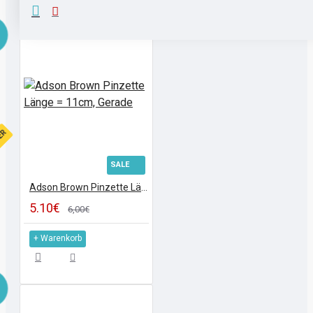
FER
SALE
Adson Brown Pinzette Länge = 11cm, Gerade
5.10€
6,00€
+ Warenkorb