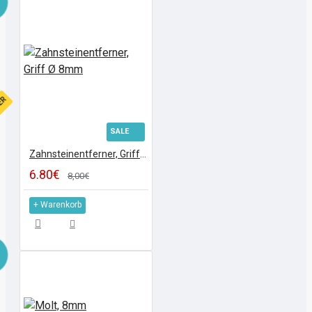
FER
SALE
Zahnsteinentferner, Griff Ø 8mm
6.80€
8,00€
+ Warenkorb