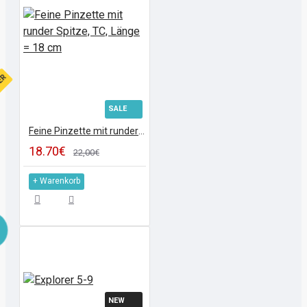
FER
SALE
Feine Pinzette mit runder Spitze, TC, Länge = 18 cm
18.70€
22,00€
+ Warenkorb
NEW