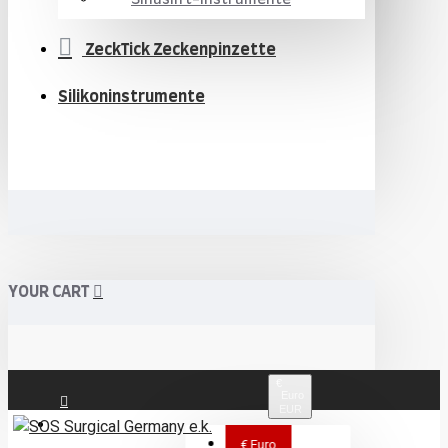
ZeckTick Zeckenpinzette
Silikoninstrumente
YOUR CART
€
Euro
EUR
Anmeldung
€
Euro