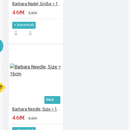
Barbara Nadel, Größe = 16 cm
4.68€
5,50€
+ Warenkorb
FER
SALE
Barbara Needle, Size = 16cm
4.68€
5,50€