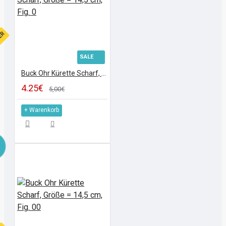
FER
SALE
Buck Ohr Kürette Scharf, Größe = 14,5 cm, Fig. 0
4.25€
5,00€
+ Warenkorb