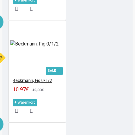
+ Warenkorb
FER
SALE
Beckmann, Fig.0/1/2
10.97€
12,90€
+ Warenkorb