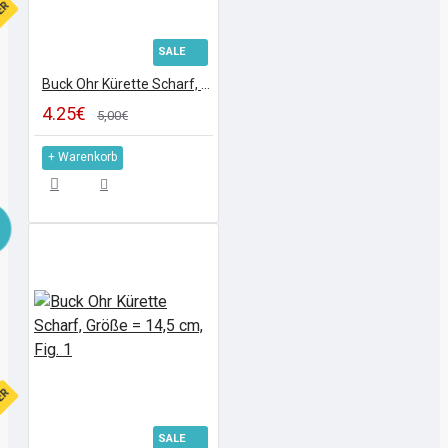
FER
SALE
Buck Ohr Kürette Scharf, Größe = 14,5 cm, Fig. 00
4.25€
5,00€
+ Warenkorb
FER
SALE