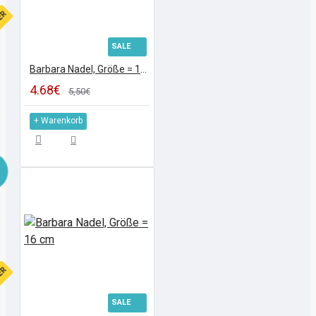
FER
SALE
Barbara Nadel, Größe = 16 cm
4.68€
5,50€
+ Warenkorb
FER
SALE