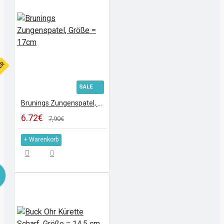
FER
SALE
Brunings Zungenspatel, Größe = 17cm
6.72€
7,90€
+ Warenkorb