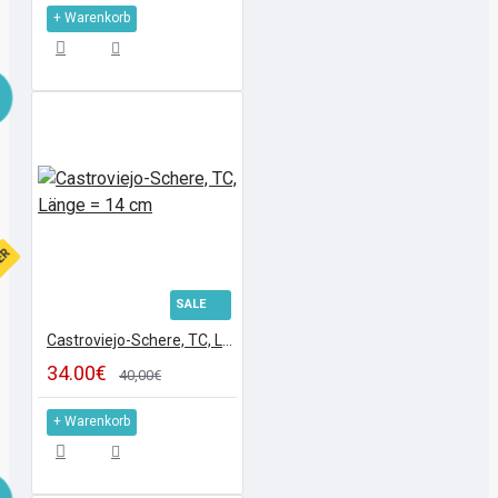
+ Warenkorb
FER
SALE
Castroviejo-Schere, TC, Länge = 14 cm
34.00€
40,00€
+ Warenkorb