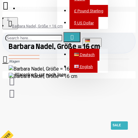
Registrieren
£
Pound Sterling
$
US Dollar
Bloggen
Barbara Nadel, Größe = 16 cm
Deutsch
Barbara Nadel, Größe = 16 cm
Deutsch
Wagen
English
Warenkorb ist noch leer
SALE