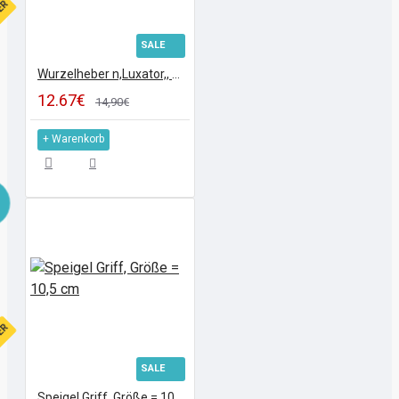
FER
SALE
Wurzelheber n,Luxator,, Mit Kunststoffgriff D Blau
12.67€
14,90€
+ Warenkorb
FER
SALE
Speigel Griff, Größe = 10,5 cm