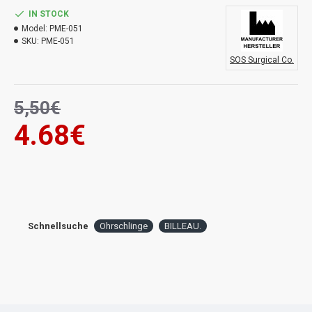
IN STOCK
Model:
PME-051
SKU:
PME-051
SOS Surgical Co.
5,50€
4.68€
Schnellsuche
Ohrschlinge
BILLEAU.