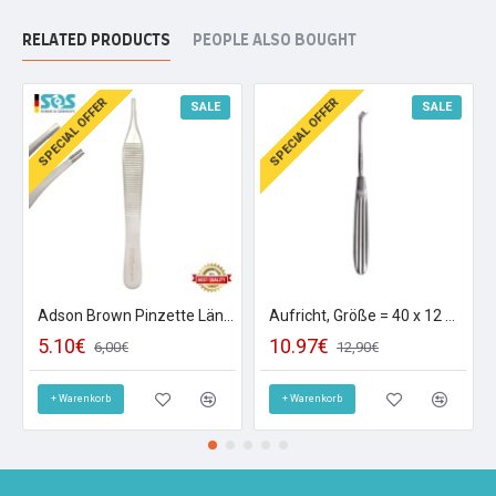
RELATED PRODUCTS
PEOPLE ALSO BOUGHT
SPECIAL OFFER
SPECIAL OFFER
SALE
SALE
Adson Brown Pinzette Länge = 11cm, Gerade
Aufricht, Größe = 40 x 12 mm
5.10€
10.97€
6,00€
12,90€
+ Warenkorb
+ Warenkorb