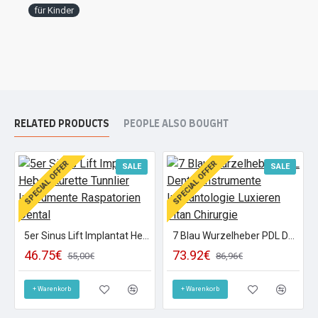
für Kinder
RELATED PRODUCTS
PEOPLE ALSO BOUGHT
SPECIAL OFFER
SPECIAL OFFER
SALE
SALE
5er Sinus Lift Implantat Heber Kürette Tunnlier Instrumente Raspatorien Dental
7 Blau Wurzelheber PDL Dental Instrumente Implantologie Luxieren Titan Chirurgie
46.75€
73.92€
55,00€
86,96€
+ Warenkorb
+ Warenkorb