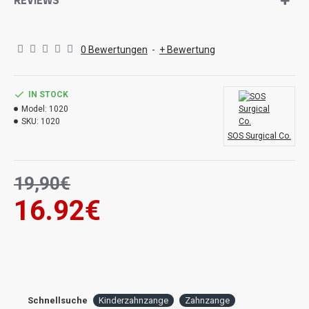
REVIEWS
rostfreies Edelstahl AISI-420 (Rock-Well-Härte 48 -
qualitätsgeprüft, langlebig
0 Bewertungen
-
+ Bewertung
IN STOCK
Model:
1020
SKU:
1020
SOS Surgical Co.
19,90€
16.92€
Schnellsuche
Kinderzahnzange
Zahnzange