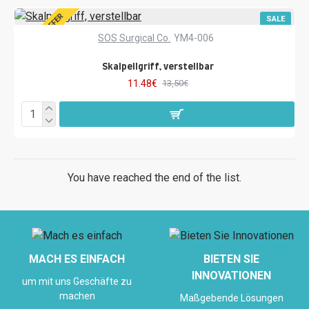
SPECIAL OFFER
SALE
SOS Surgical Co.
YM4-006
Skalpellgriff, verstellbar
11.48€
13,50€
You have reached the end of the list.
MACH ES EINFACH
BIETEN SIE
INNOVATIONEN
um mit uns Geschäfte zu
machen
Maßgebende Lösungen