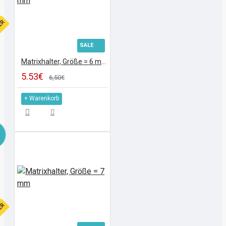
FER
SALE
Matrixhalter, Größe = 6 mm
5.53€
6,50€
+ Warenkorb
FER