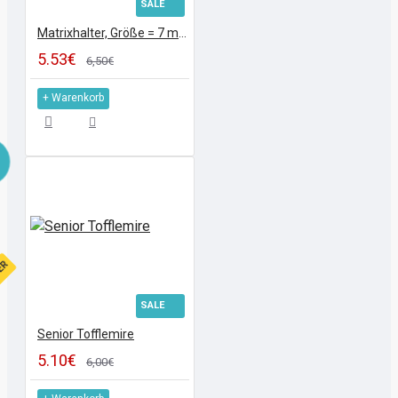
SALE
Matrixhalter, Größe = 7 mm
5.53€
6,50€
+ Warenkorb
FER
SALE
Senior Tofflemire
5.10€
6,00€