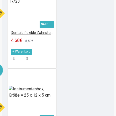
FER
SALE
Dentale flexible Zahnsteinentferner, Fig. 17/23
4.68€
5,50€
+ Warenkorb
FER