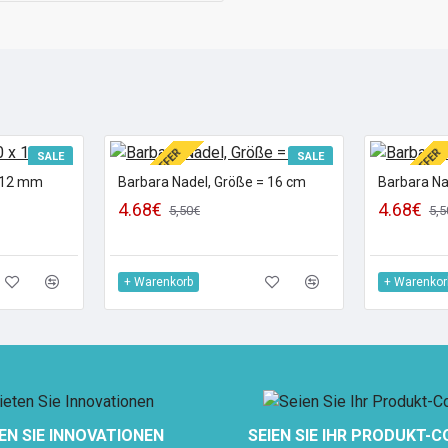
SPECIAL OFFER
SPECIAL OFFER
SALE
SALE
x 12 mm
Barbara Nadel, Größe = 16 cm
Barbara Na
4.68€
4.68€
5,50€
5,5
+ Warenkorb
+ Warenkor
EN SIE INNOVATIONEN
SEIEN SIE IHR PRODUKT-