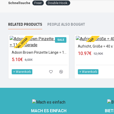
Schnellsuche
Freer
Double Hook.
RELATED PRODUCTS
PEOPLE ALSO BOUGHT
SPECIAL OFFER
SPECIAL OFFER
SALE
Aufricht, Größe = 40 
Adson Brown Pinzette Länge = 11cm, Gerade
10.97€
12,90€
5.10€
6,00€
+ Warenkorb
+ Warenkorb
MACH ES EINFACH
BIET