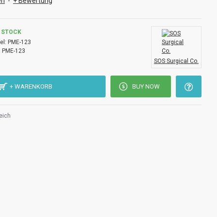
en
-
+ Bewertung
N STOCK
el:
PME-123
:
PME-123
SOS Surgical Co.
+ WARENKORB
BUY NOW
eich