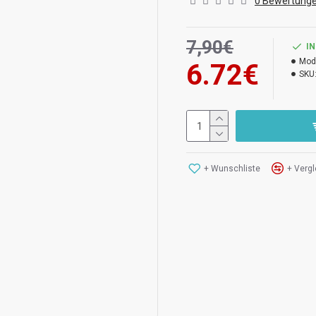
0 Bewertung
7,90€
I
Mod
6.72€
SKU
+ Wunschliste
+ Vergl