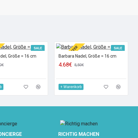
SPECIAL OFFER
SALE
SALE
del, Größe = 16 cm
Barbara Nadel, Größe = 16 cm
4.68€
0€
5,50€
b
+ Warenkorb
CONCIERGE
RICHTIG MACHEN