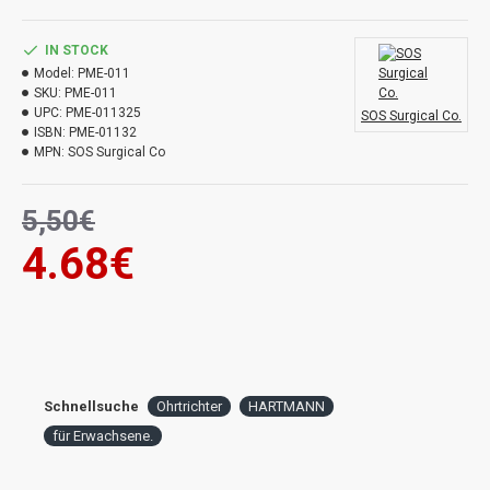
IN STOCK
Model:
PME-011
SKU:
PME-011
UPC:
PME-011325
SOS Surgical Co.
ISBN:
PME-01132
MPN:
SOS Surgical Co
5,50€
4.68€
Schnellsuche
Ohrtrichter
HARTMANN
für Erwachsene.