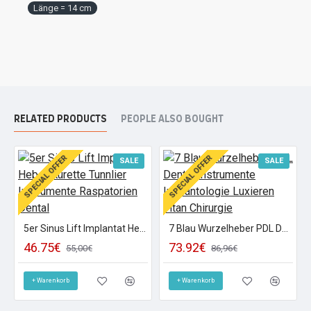
Länge = 14 cm
RELATED PRODUCTS
PEOPLE ALSO BOUGHT
SPECIAL OFFER
SPECIAL OFFER
SALE
SALE
5er Sinus Lift Implantat Heber Kürette Tunnlier Instrumente Raspatorien Dental
7 Blau Wurzelheber PDL Dental Instrumente Implantologie Luxieren Titan Chirurgie
46.75€
73.92€
55,00€
86,96€
+ Warenkorb
+ Warenkorb