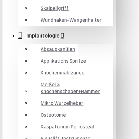
Skalpellgriff
Wundhaken-Wangenhalter
Implantologie
Absaugkanülen
Applikations Spritze
Knochenmahlzange
Meißel &
Knochenschaber+Hammer
Mikro Wurzelheber
Osteotome
Raspatorium Periosteal
Sinuslift-Instrumente