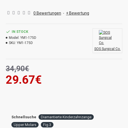
0 Bewertungen
-
+ Bewertung
IN STOCK
Model:
YM1-175D
SKU:
YM1-175D
SOS Surgical Co.
34,90€
29.67€
Schnellsuche
Diamantierte Kinderzahnzange
Upper Molars
Fig.3