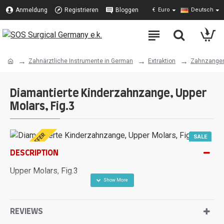
Anmeldung
Registrieren
Bloggen
€
Euro
Deutsch
Zahnärztliche Instrumente in German
Extraktion
Zahnzange
Diamantierte Kinderzahnzange, Upper
Molars, Fig.3
SPECIAL OFFER
SALE
DESCRIPTION
Upper Molars, Fig.3
REVIEWS